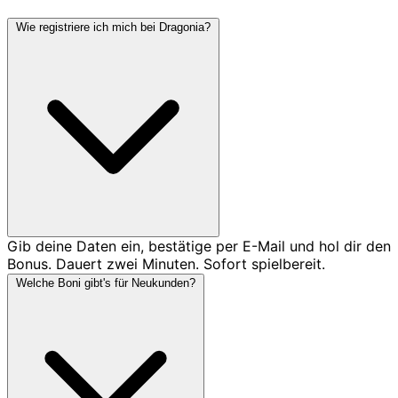
Wie registriere ich mich bei Dragonia?
Gib deine Daten ein, bestätige per E-Mail und hol dir den
Bonus. Dauert zwei Minuten. Sofort spielbereit.
Welche Boni gibt's für Neukunden?