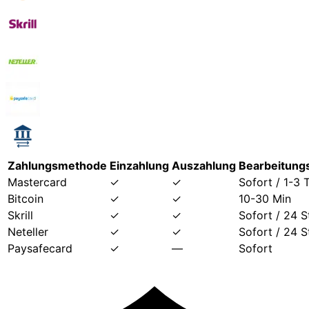
Zahlungsmethode
Einzahlung
Auszahlung
Bearbeitungs
Mastercard
✓
✓
Sofort / 1-3 
Bitcoin
✓
✓
10-30 Min
Skrill
✓
✓
Sofort / 24 S
Neteller
✓
✓
Sofort / 24 S
Paysafecard
✓
—
Sofort