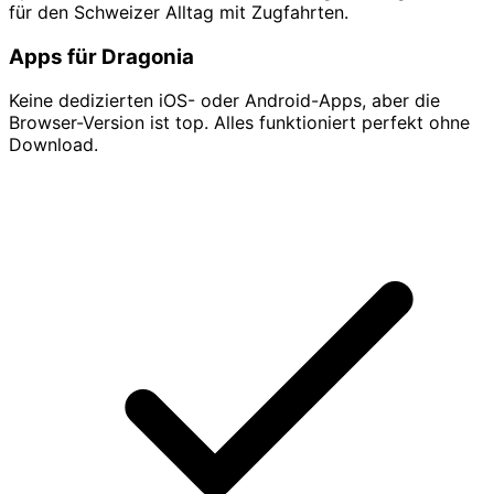
für den Schweizer Alltag mit Zugfahrten.
Apps für Dragonia
Keine dedizierten iOS- oder Android-Apps, aber die
Browser-Version ist top. Alles funktioniert perfekt ohne
Download.