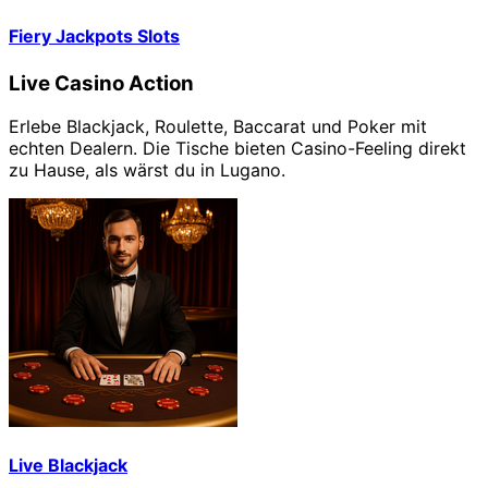
Fiery Jackpots Slots
Live Casino Action
Erlebe Blackjack, Roulette, Baccarat und Poker mit
echten Dealern. Die Tische bieten Casino-Feeling direkt
zu Hause, als wärst du in Lugano.
Live Blackjack