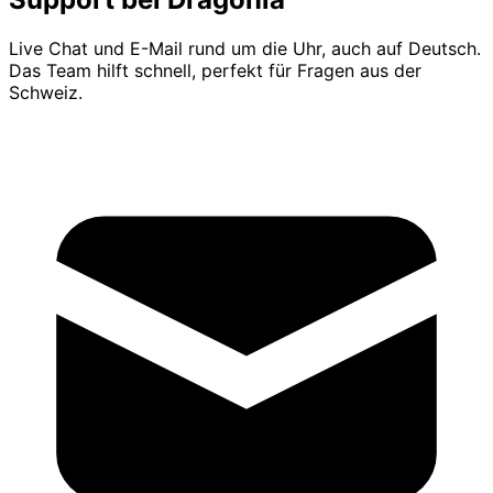
Live Chat und E-Mail rund um die Uhr, auch auf Deutsch.
Das Team hilft schnell, perfekt für Fragen aus der
Schweiz.