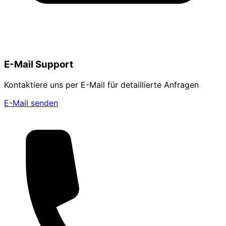
E-Mail Support
Kontaktiere uns per E-Mail für detaillierte Anfragen
E-Mail senden