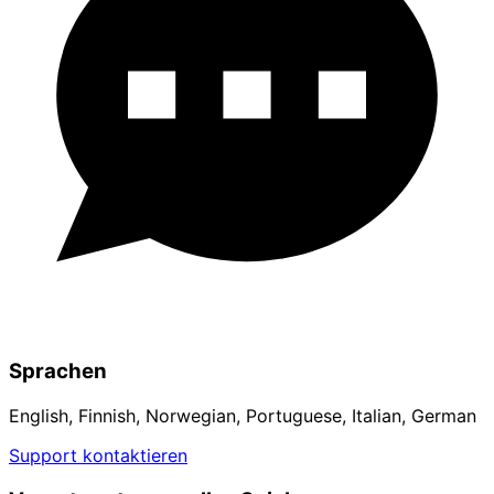
Sprachen
English, Finnish, Norwegian, Portuguese, Italian, German
Support kontaktieren