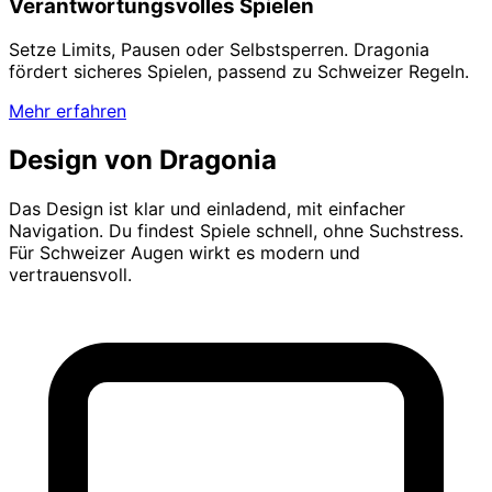
Verantwortungsvolles Spielen
Setze Limits, Pausen oder Selbstsperren. Dragonia
fördert sicheres Spielen, passend zu Schweizer Regeln.
Mehr erfahren
Design von Dragonia
Das Design ist klar und einladend, mit einfacher
Navigation. Du findest Spiele schnell, ohne Suchstress.
Für Schweizer Augen wirkt es modern und
vertrauensvoll.