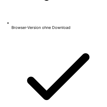
Browser-Version ohne Download