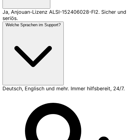
Ja, Anjouan-Lizenz ALSI-152406028-FI2. Sicher und
seriös.
Welche Sprachen im Support?
Deutsch, Englisch und mehr. Immer hilfsbereit, 24/7.