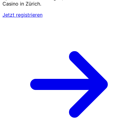
Casino in Zürich.
Jetzt registrieren