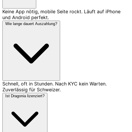
Keine App nötig, mobile Seite rockt. Läuft auf iPhone
und Android perfekt.
Wie lange dauert Auszahlung?
Schnell, oft in Stunden. Nach KYC kein Warten.
Zuverlässig für Schweizer.
Ist Dragonia lizenziert?