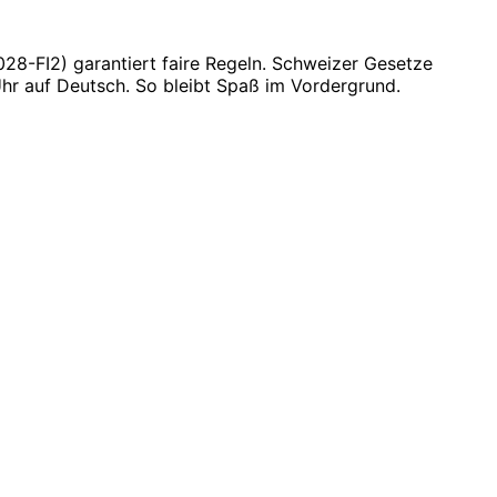
028-FI2) garantiert faire Regeln. Schweizer Gesetze
 Uhr auf Deutsch. So bleibt Spaß im Vordergrund.