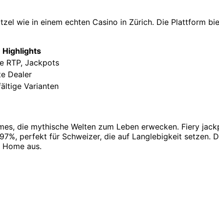
zel wie in einem echten Casino in Zürich. Die Plattform bi
Highlights
e RTP, Jackpots
te Dealer
fältige Varianten
games, die mythische Welten zum Leben erwecken. Fiery jac
97%, perfekt für Schweizer, die auf Langlebigkeit setzen. D
om Home aus.