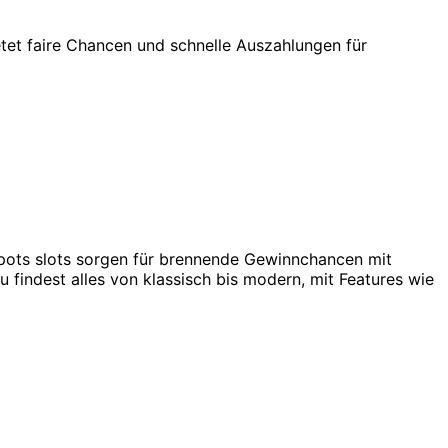
etet faire Chancen und schnelle Auszahlungen für
kpots slots sorgen für brennende Gewinnchancen mit
u findest alles von klassisch bis modern, mit Features wie