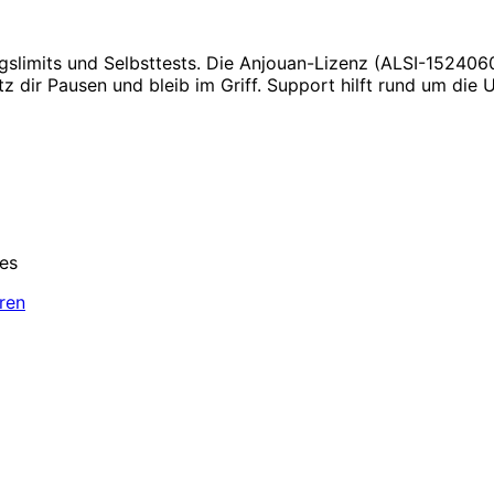
ngslimits und Selbsttests. Die Anjouan-Lizenz (ALSI-152406
tz dir Pausen und bleib im Griff. Support hilft rund um die
nes
ren