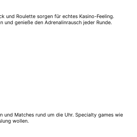
ck und Roulette sorgen für echtes Kasino-Feeling.
ein und genieße den Adrenalinrausch jeder Runde.
nen und Matches rund um die Uhr. Specialty games wie
slung wollen.